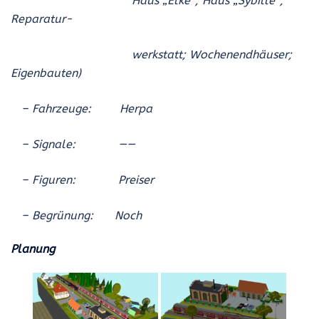
Haus „Elke“; Haus „Sybille“;
Reparatur-
werkstatt; Wochenendhäuser;
Eigenbauten)
– Fahrzeuge: Herpa
– Signale: ——
– Figuren: Preiser
– Begrünung: Noch
Planung