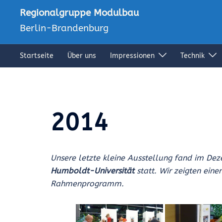
Zum
Regionalgruppe Modulbau
Inhalt
Berlin-Brandenburg
springen
Startseite
Über uns
Impressionen
Technik
2014
Unsere letzte kleine Ausstellung fand im De
Humboldt-Universität
statt. Wir zeigten eine
Rahmenprogramm.